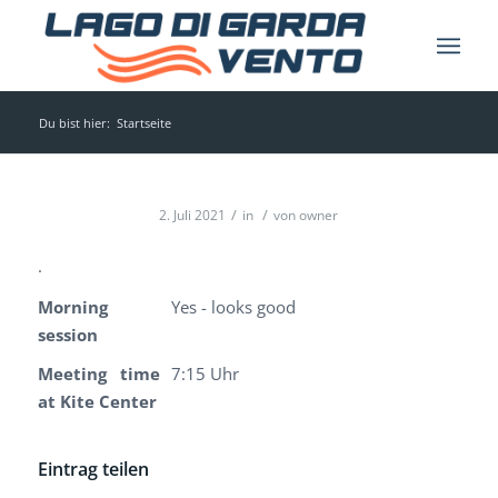
Du bist hier:
Startseite
/
/
2. Juli 2021
in
von
owner
.
Morning
Yes - looks good
session
Meeting time
7:15 Uhr
at Kite Center
Eintrag teilen