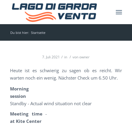
Du bist hier:
Startseite
/
/
7. Juli 2021
in
von
owner
Heute ist es schwierig zu sagen ob es reicht. Wir
warten noch ein wenig. Nächster Check um 6.50 Uhr.
Morning
session
Standby - Actual wind situation not clear
Meeting time
-
at Kite Center