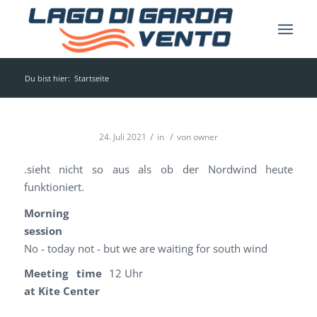
Du bist hier:
Startseite
/
/
24. Juli 2021
in
von
owner
.sieht nicht so aus als ob der Nordwind heute
funktioniert.
Morning
session
No - today not - but we are waiting for south wind
Meeting time
12 Uhr
at Kite Center