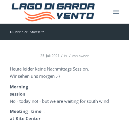
Du bist hier:
Startseite
/
/
25. Juli 2021
in
von
owner
Heute leider keine Nachmittags Session.
Wir sehen uns morgen .-)
Morning
session
No - today not - but we are waiting for south wind
Meeting time
.
at Kite Center