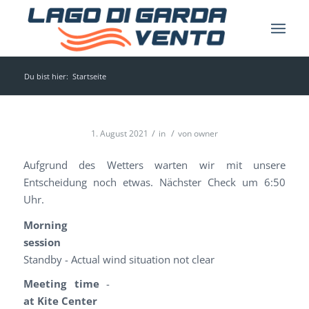
Du bist hier:
Startseite
/
/
1. August 2021
in
von
owner
Aufgrund des Wetters warten wir mit unsere
Entscheidung noch etwas. Nächster Check um 6:50
Uhr.
Morning
session
Standby - Actual wind situation not clear
Meeting time
-
at Kite Center