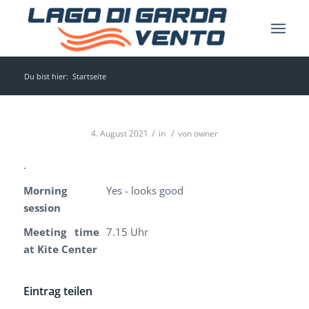
Du bist hier:
Startseite
/
/
4. August 2021
in
von
owner
.
Morning
Yes - looks good
session
Meeting time
7.15 Uhr
at Kite Center
Eintrag teilen