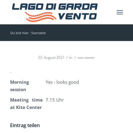
Du bist hier:
Startseite
/
/
23. August 2021
in
von
owner
.
Morning
Yes - looks good
session
Meeting time
7.15 Uhr
at Kite Center
Eintrag teilen