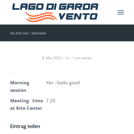
Du bist hier:
Startseite
/
/
8. Mai 2022
in
von
owner
.
Morning
Yes - looks good
session
Meeting time
7.20
at Kite Center
Eintrag teilen