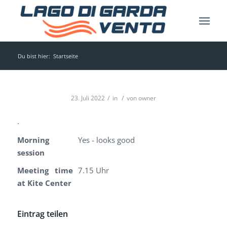
Du bist hier:
Startseite
/
/
23. Juli 2022
in
von
owner
.
Morning
Yes - looks good
session
Meeting time
7.15 Uhr
at Kite Center
Eintrag teilen