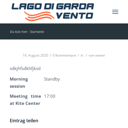
Du bist hier:
Startseite
/
/
/
16. August 2020
0 Kommentare
in
von
owner
sdkjhfsdkhfjksd
Morning
Standby
session
Meeting time
17:00
at Kite Center
Eintrag teilen