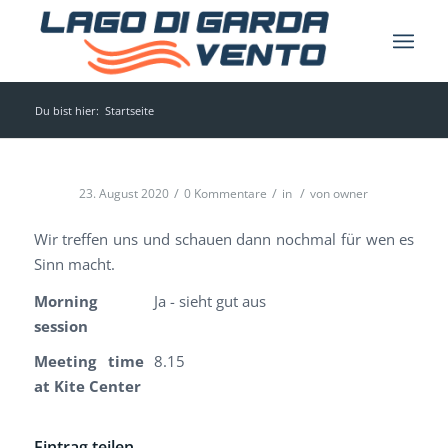
Du bist hier:
Startseite
/
/
/
23. August 2020
0 Kommentare
in
von
owner
Wir treffen uns und schauen dann nochmal für wen es
Sinn macht.
Morning
Ja - sieht gut aus
session
Meeting time
8.15
at Kite Center
Eintrag teilen