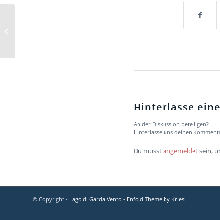
Hinterlasse ei
An der Diskussion beteiligen?
Hinterlasse uns deinen Kommenta
Du musst
angemeldet
sein, 
© Copyright -
Lago di Garda Vento
-
Enfold Theme by Kriesi