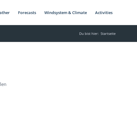
ather
Forecasts
Windsystem & Climate
Activities
Du bist hier:
Startseite
ilen