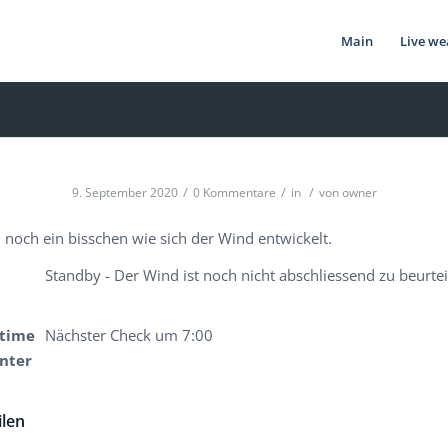
Main
Live we
/
/
/
9. September 2020
0 Kommentare
in
von
owner
 noch ein bisschen wie sich der Wind entwickelt.
Standby - Der Wind ist noch nicht abschliessend zu beurte
time
Nächster Check um 7:00
enter
ilen