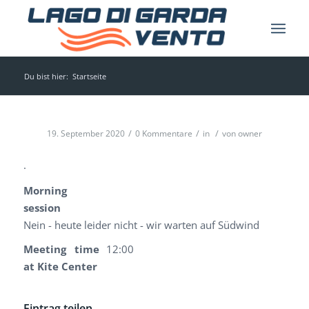
Du bist hier:
Startseite
/
/
/
19. September 2020
0 Kommentare
in
von
owner
.
Morning
session
Nein - heute leider nicht - wir warten auf Südwind
Meeting time
12:00
at Kite Center
Eintrag teilen