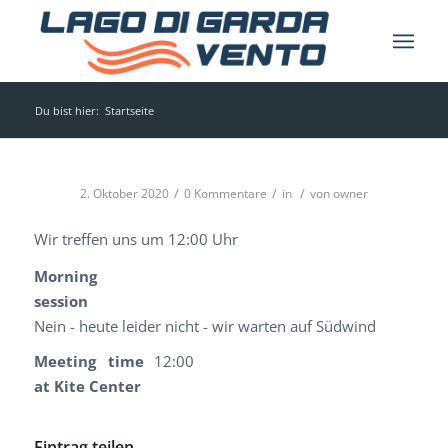
Du bist hier:
Startseite
/
/
/
2. Oktober 2020
0 Kommentare
in
von
owner
Wir treffen uns um 12:00 Uhr
Morning
session
Nein - heute leider nicht - wir warten auf Südwind
Meeting time
12:00
at Kite Center
Eintrag teilen