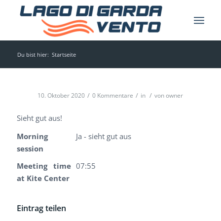
Du bist hier:
Startseite
/
/
/
10. Oktober 2020
0 Kommentare
in
von
owner
Sieht gut aus!
Morning
Ja - sieht gut aus
session
Meeting time
07:55
at Kite Center
Eintrag teilen