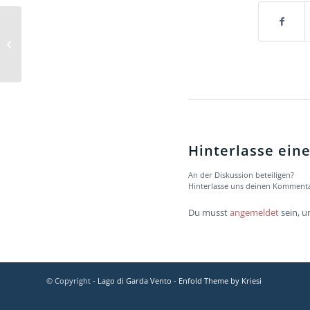
Hinterlasse ei
An der Diskussion beteiligen?
Hinterlasse uns deinen Kommenta
Du musst
angemeldet
sein, 
© Copyright -
Lago di Garda Vento
-
Enfold Theme by Kriesi