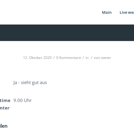
Main
Live we
/
/
/
12. Oktober 2020
0 Kommentare
in
von
owner
Ja - sieht gut aus
time
9.00 Uhr
enter
ilen