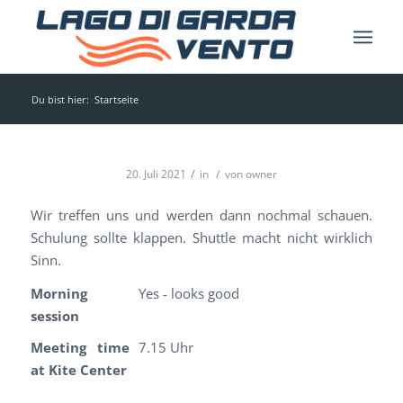
Du bist hier:
Startseite
/
/
20. Juli 2021
in
von
owner
Wir treffen uns und werden dann nochmal schauen.
Schulung sollte klappen. Shuttle macht nicht wirklich
Sinn.
Morning
Yes - looks good
session
Meeting time
7.15 Uhr
at Kite Center