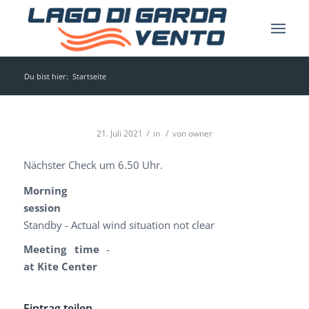
Du bist hier:
Startseite
/
/
21. Juli 2021
in
von
owner
Nächster Check um 6.50 Uhr.
Morning
session
Standby - Actual wind situation not clear
Meeting time
-
at Kite Center
Eintrag teilen