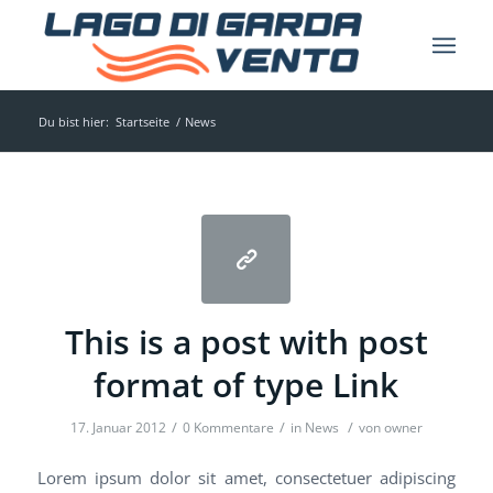
Du bist hier:
Startseite
/
News
This is a post with post
format of type Link
/
/
/
17. Januar 2012
0 Kommentare
in
News
von
owner
Lorem ipsum dolor sit amet, consectetuer adipiscing