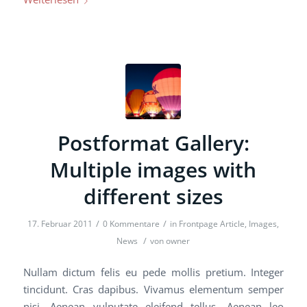
Postformat Gallery:
Multiple images with
different sizes
/
/
17. Februar 2011
0 Kommentare
in
Frontpage Article
,
Images
,
/
News
von
owner
Nullam dictum felis eu pede mollis pretium. Integer
tincidunt. Cras dapibus. Vivamus elementum semper
nisi. Aenean vulputate eleifend tellus. Aenean leo