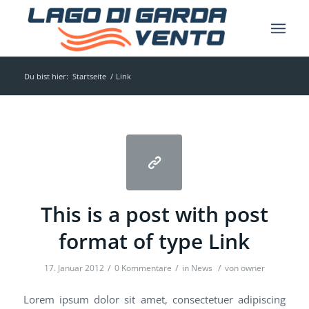
Du bist hier:
Startseite
/
Link
This is a post with post
format of type Link
/
/
/
17. Januar 2012
0 Kommentare
in
News
von
owner
Lorem ipsum dolor sit amet, consectetuer adipiscing