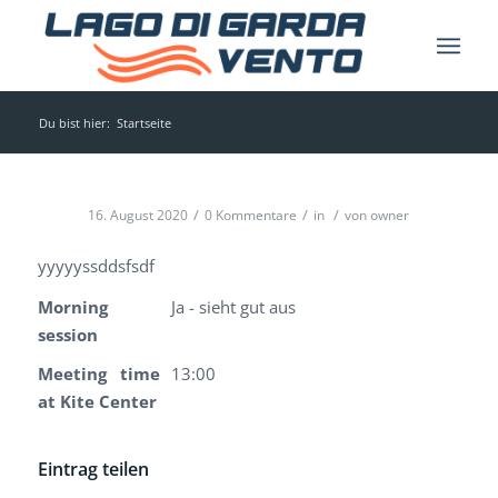
Du bist hier:
Startseite
/
/
/
16. August 2020
0 Kommentare
in
von
owner
yyyyyssddsfsdf
Morning
Ja - sieht gut aus
session
Meeting time
13:00
at Kite Center
Eintrag teilen