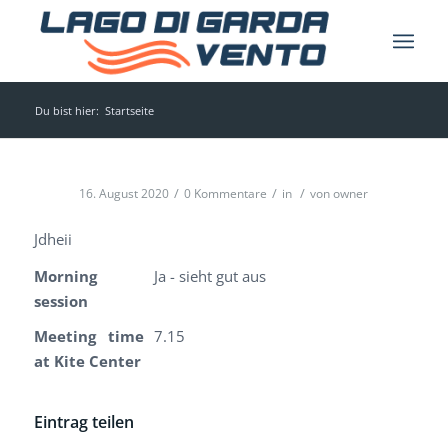
Du bist hier:
Startseite
/
/
/
16. August 2020
0 Kommentare
in
von
owner
Jdheii
Morning
Ja - sieht gut aus
session
Meeting time
7.15
at Kite Center
Eintrag teilen